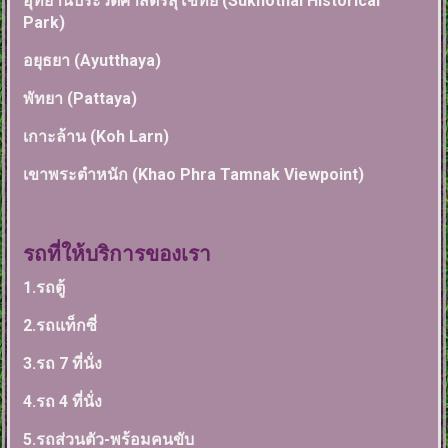
อุทยานประวัติศาสตร์สุโขทัย (Sukhothai Historical
Park)
อยุธยา (Ayutthaya)
พัทยา (Pattaya)
เกาะล้าน (Koh Larn)
เขาพระตำหนัก (Khao Phra Tamnak Viewpoint)
รถที่ให้บริการของเรา
1.รถตู้
2.รถแท็กซี่
3.รถ 7 ที่นั่ง
4.รถ 4 ที่นั่ง
5.รถส่วนตัว-พร้อมคนขับ