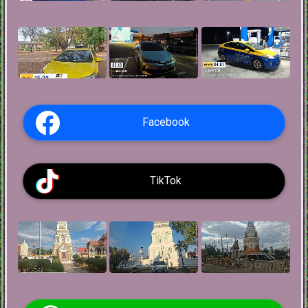
Facebook
TikTok