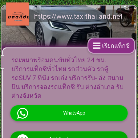
https://www.taxithailand.net
เรียกแท็กซี่
รถเหมาพร้อมคนขับทั่วไทย 24 ชม.
บริการแท็กซี่ทั่วไทย รถส่วนตัว รถตู้
รถSUV 7 ที่นั่ง รถเก๋ง บริการรับ- ส่ง สนาม
บิน บริการจองรถแท็กซี่ รับ ต่างอำเภอ รับ
ต่างจังหวัด
WhatsApp