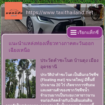
https://www.taxithailand.net
เรียกแท็กซี่
แนะนำแหล่งท่องเที่ยวทางภาคตะวันออก
เฉียงเหนือ
ประวัดคำชะโนด บ้านดุง เมือง
อุดรธานี
ประวัติป่าคำชะโนด เป็นผืนกอวัชพืช
(Floating mat) ขนาดใหญ่ มีพื้นที่
ประมาณ 20 ไร่ เกิดจากการทับถม
และผสานตัวของซากวัชพืชน้ำ
จำนวนมากเป็นระยะเวลายาวนาน
จนก่อเกิดคล้ายกับเป็นผืนแผ่นดิน