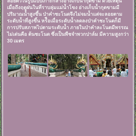
ลอยตัวในรูปแบบเกาะกลางอ่างเก็บน้ำกุดขาม ด้วยเหตุนี้
เมื่อถึงฤดูฝนในที่ราบลุ่มแม่น้ำโขง อ่างเก็บน้ำกุดขามมี
ปริมาณน้ำสูงขึ้น ป่าคำชะโนดจึงไม่จมน้ำแต่จะลอยตาม
ระดับน้ำที่สูงขึ้น หร้ือเมื่อระดับน้ำลดลงป่าคำชะโนดก็มี
การปรับสภาพไปตามระดับน้ำ ภายในป่าคำละโนดมีพรรณ
ไม่เด่นคือ ต้นชะโนด ซึ่งเป็นพืชจำพวกปาล์ม มีความสูงกว่า
30 เมตร