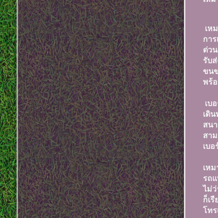
เหม
การเ
ด่วน
รับส
ขนข
พร้
เบอ
เดิน
สนา
สามา
เบอ
เหม
รถแ
ไม่ว
ก็เรี
โทรเ