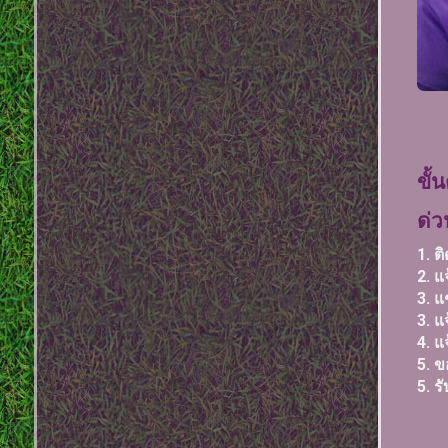
ขั้
ด่ว
1. 
2. แ
3. แช
3. 
4. แ
5. ข
5. 