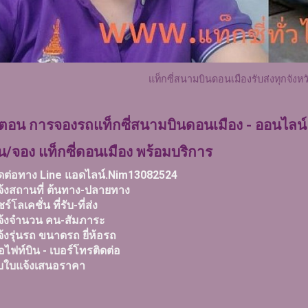
แท็กซี่สนามบินดอนเมืองรับส่งทุกจังหวั
นตอน การจองรถแท็กซี่สนามบินดอนเมือง - ออนไลน์
น/จอง แท็กซี่ดอนเมือง พร้อมบริการ
ติดต่อทาง Line แอดไลน์.Nim13082524
จ้งสถานที่ ต้นทาง-ปลายทาง
ร์โลเคชั่น ที่รับ-ที่ส่ง
แจ้งจำนวน คน-สัมภาระ
จ้งรุ่นรถ ขนาดรถ ยี่ห้อรถ
อไฟท์บิน - เบอร์โทรติดต่อ
รับใบแจ้งเสนอราคา