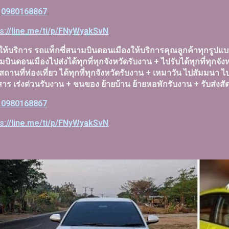
ร
0980168867
ps://line.me/ti/p/FNyWyakSvN
ให้บริการ รถแท็กซี่สนามบินดอนเมืองให้บริการคุณลูกค้าทุกรูป
บินดอนเมืองไปส่งได้ทุกที่ทุกจังหวัดรับงาน + ไปรับได้ทุกที่ทุก
์สถานที่ท่องเที่ยว ได้ทุกที่ทุกจังหวัดรับงาน + เหมาวัน ไปสัมมนา 
าร เร่งด่วนรับงาน + ขนของ ย้ายบ้าน ย้ายหอพักรับงาน + รับส่งสั
 0980168867
ps://line.me/ti/p/FNyWyakSvN