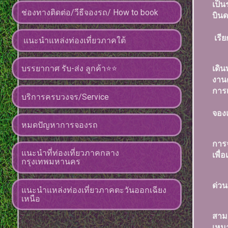
เป็น
ช่องทางติดต่อ/วีธีจองรถ/ How to book
บินด
เรีย
แนะนำแหล่งท่องเที่ยวภาคใต้
บรรยากาศ รับ-ส่ง ลูกค้า⭐️⭐️
เดิน
งานต
การเ
บริการครบวงจร/Service
จอง
หมดปัญหาการจองรถ
การจ
แนะนำที่ท่องเที่ยวภาคกลาง
เพื่
กรุงเทพมหานคร
ด่ว
แนะนำแหล่งท่องเที่ยวภาคตะวันออกเฉียง
เหนือ
สามา
เหม