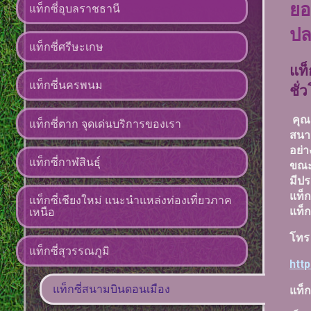
ยอ
แท็กซี่อุบลราชธานี
ปล
แท็กซี่ศรีษะเกษ
แท็
แท็กซี่นครพนม
ชั่
คุณล
แท็กซี่ตาก จุดเด่นบริการของเรา
สนา
อย่
แท็กซี่กาฬสินธุ์
ขณะ
มีปร
แท็ก
แท็กซี่เชียงใหม่ แนะนำแหล่งท่องเที่ยวภาค
แท็ก
เหนือ
โท
แท็กซี่สุวรรณภูมิ
htt
แท็กซี่สนามบินดอนเมือง
แท็