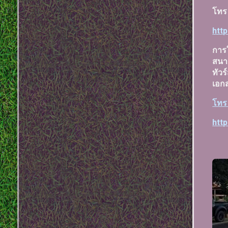
โท
htt
การ
สนาม
ทัวร
เอกส
โทร
htt