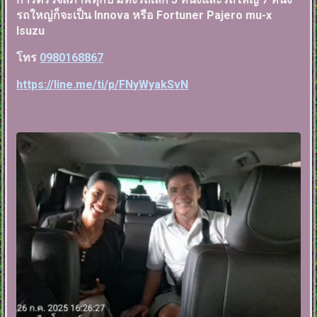
รถใหญ่ก็จะเป็น Innova หรือ Fortuner Pajero mu-x
Isuzu
โทร
0980168867
https://line.me/ti/p/FNyWyakSvN