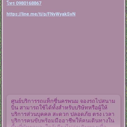
โทร 0980168867
https://line.me/ti/p/FNyWyakSvN
ศูนย์บริการรถแท็กซี่นครพนม จองรถไปสนาม
บิน สามารถใช้ได้ทั้งสำหรับบริษัทหรือผู้ให้
บริการส่วนบุคคล สะดวก ปลอดภัย ตรง เวลา
บริการคนขับพร้อมมืออาชีพให้คนเดินทางใน