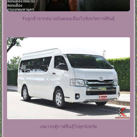
รับลูกค้าจากสนามบินดอนเมืองไปจังหวัดกาฬสินธุ์
เหมารถตู้กาฬสินธุ์ไปทุกจังหวัด